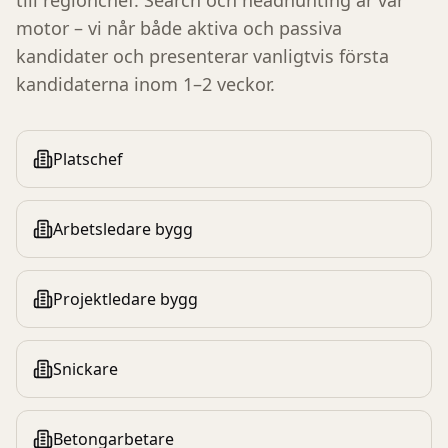
till regionchef. Search och headhunting är vår
motor – vi når både aktiva och passiva
kandidater och presenterar vanligtvis första
kandidaterna inom 1–2 veckor.
Platschef
Arbetsledare bygg
Projektledare bygg
Snickare
Betongarbetare