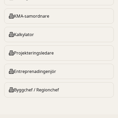
KMA-samordnare
Kalkylator
Projekteringsledare
Entreprenadingenjör
Byggchef / Regionchef