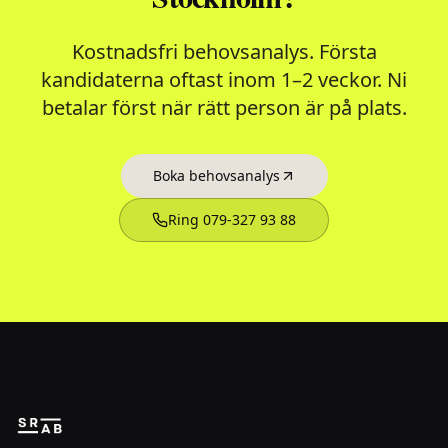
Kostnadsfri behovsanalys. Första
kandidaterna oftast inom 1–2 veckor. Ni
betalar först när rätt person är på plats.
Boka behovsanalys
Ring 079-327 93 88