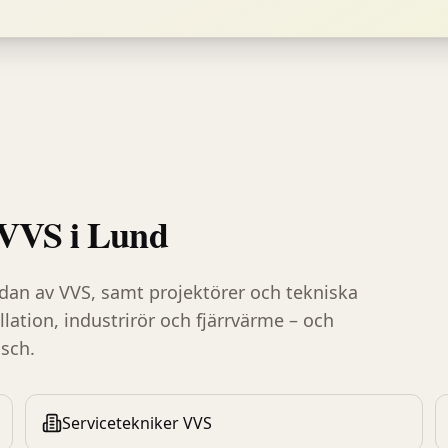
VVS
i
Lund
idan av VVS, samt projektörer och tekniska
llation, industrirör och fjärrvärme – och
isch.
Servicetekniker VVS