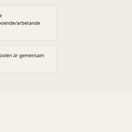
a
0 boende/arbetande
tpoolen är gemensam