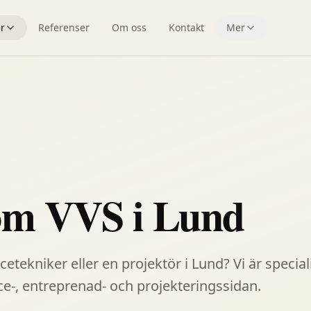
r
Referenser
Om oss
Kontakt
Mer
om VVS i Lund
etekniker eller en projektör i Lund? Vi är special
ce-, entreprenad- och projekteringssidan.