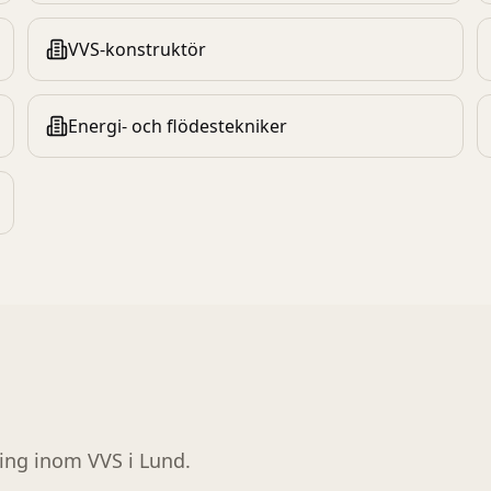
VVS-konstruktör
Energi- och flödestekniker
ring inom
VVS
i
Lund
.