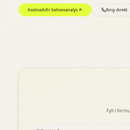
Kostnadsfri behovsanalys
Ring direkt
Fyll i for