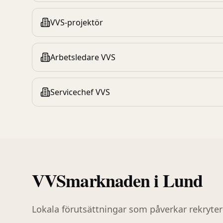
VVS-projektör
Arbetsledare VVS
Servicechef VVS
VVS
marknaden i
Lund
Lokala förutsättningar som påverkar rekryte