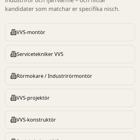
industrirör och fjärrvärme – och hittar
kandidater som matchar er specifika nisch.
VVS-montör
Servicetekniker VVS
Rörmokare / Industrirörmontör
VVS-projektör
VVS-konstruktör