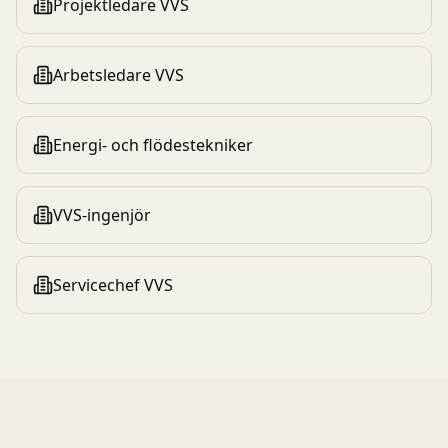
Projektledare VVS
Arbetsledare VVS
Energi- och flödestekniker
VVS-ingenjör
Servicechef VVS