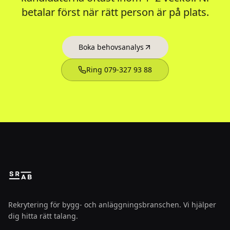
betalar först när rätt person är på plats.
Boka behovsanalys
Ring 079-327 93 88
Rekrytering för bygg- och anläggningsbranschen. Vi hjälper
dig hitta rätt talang.